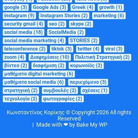
google
(3)
Google Ads
(3)
Greek
(4)
growth
(1)
instagram
(9)
Instagram Stories
(2)
marketing
(6)
security gmail
(4)
seo
(2)
skype
(2)
social media
(18)
SocialMedia
(2)
social media marketing
(4)
STORIES
(2)
teleconference
(2)
tiktok
(3)
twitter
(4)
viral
(3)
zoom
(4)
Διαφημίσεις
(10)
Πολιτική Στρατηγική
(2)
βίντεο
(2)
διαφήμιση
(2)
κορωνοϊός
(2)
μαθήματα digital marketing
(6)
μαθήματα social media
(6)
περιεχόμενο
(3)
στρατηγική
(2)
συμβουλές
(2)
σχέσεις
(1)
τεχνολογία
(2)
φωτογραφίες
(2)
Κωνσταντίνος Κορίκης © Copyright 2026 All rights
Reserved
|
Made with ❤ by Bake My WP