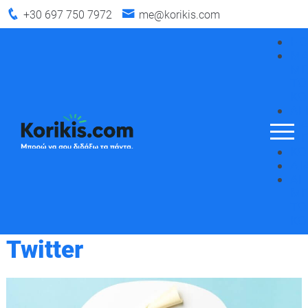
+30 697 750 7972
me@korikis.com
HO
ΜΑ
Μ
ΤΟ
ΚΟ
ΛΕ
ΓΙ
ΜΕ
ΚΟ
ΔΙ
AI
Μ
ΤΟ
ΚΟ
Twitter