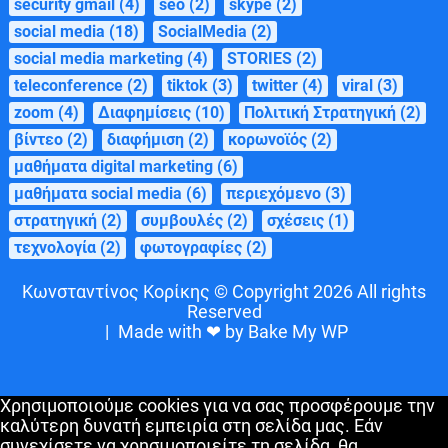
security gmail
(4)
seo
(2)
skype
(2)
social media
(18)
SocialMedia
(2)
social media marketing
(4)
STORIES
(2)
teleconference
(2)
tiktok
(3)
twitter
(4)
viral
(3)
zoom
(4)
Διαφημίσεις
(10)
Πολιτική Στρατηγική
(2)
βίντεο
(2)
διαφήμιση
(2)
κορωνοϊός
(2)
μαθήματα digital marketing
(6)
μαθήματα social media
(6)
περιεχόμενο
(3)
στρατηγική
(2)
συμβουλές
(2)
σχέσεις
(1)
τεχνολογία
(2)
φωτογραφίες
(2)
Κωνσταντίνος Κορίκης © Copyright 2026 All rights
Reserved
|
Made with ❤ by Bake My WP
Χρησιμοποιούμε cookies για να σας προσφέρουμε την
καλύτερη δυνατή εμπειρία στη σελίδα μας. Εάν
συνεχίσετε να χρησιμοποιείτε τη σελίδα, θα