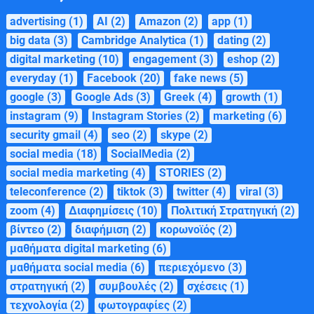
advertising
(1)
AI
(2)
Amazon
(2)
app
(1)
big data
(3)
Cambridge Analytica
(1)
dating
(2)
digital marketing
(10)
engagement
(3)
eshop
(2)
everyday
(1)
Facebook
(20)
fake news
(5)
google
(3)
Google Ads
(3)
Greek
(4)
growth
(1)
instagram
(9)
Instagram Stories
(2)
marketing
(6)
security gmail
(4)
seo
(2)
skype
(2)
social media
(18)
SocialMedia
(2)
social media marketing
(4)
STORIES
(2)
teleconference
(2)
tiktok
(3)
twitter
(4)
viral
(3)
zoom
(4)
Διαφημίσεις
(10)
Πολιτική Στρατηγική
(2)
βίντεο
(2)
διαφήμιση
(2)
κορωνοϊός
(2)
μαθήματα digital marketing
(6)
μαθήματα social media
(6)
περιεχόμενο
(3)
στρατηγική
(2)
συμβουλές
(2)
σχέσεις
(1)
τεχνολογία
(2)
φωτογραφίες
(2)