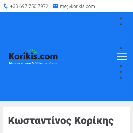
+30 697 750 7972
me@korikis.com
HO
ΜΑ
Μ
ΤΟ
ΚΟ
ΛΕ
ΓΙ
ΜΕ
ΚΟ
ΔΙ
AI
Μ
ΤΟ
ΚΟ
Κωσταντίνος Κορίκης