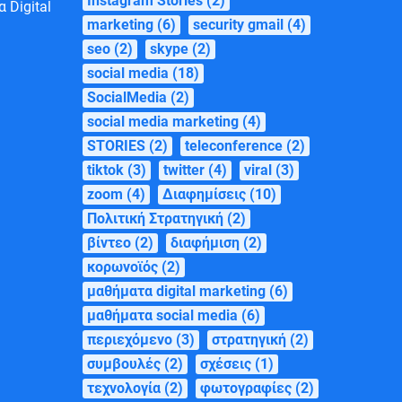
Instagram Stories
(2)
 Digital
marketing
(6)
security gmail
(4)
seo
(2)
skype
(2)
social media
(18)
SocialMedia
(2)
social media marketing
(4)
STORIES
(2)
teleconference
(2)
tiktok
(3)
twitter
(4)
viral
(3)
zoom
(4)
Διαφημίσεις
(10)
Πολιτική Στρατηγική
(2)
βίντεο
(2)
διαφήμιση
(2)
κορωνοϊός
(2)
μαθήματα digital marketing
(6)
μαθήματα social media
(6)
περιεχόμενο
(3)
στρατηγική
(2)
συμβουλές
(2)
σχέσεις
(1)
τεχνολογία
(2)
φωτογραφίες
(2)