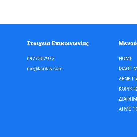
Στοιχεία Επικοινωνίας
Μενού
6977507972
HOME
me@korikis.com
ΜΑΘΕ Μ
ΛΕΝΕ Γ
ΚΟΡΙΚΗ
ΔΙΑΦΗΜ
AI ΜΕ Τ