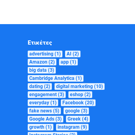
Ετικέτες
advertising
(1)
AI
(2)
Amazon
(2)
app
(1)
big data
(3)
Cambridge Analytica
(1)
dating
(2)
digital marketing
(10)
engagement
(3)
eshop
(2)
everyday
(1)
Facebook
(20)
fake news
(5)
google
(3)
Google Ads
(3)
Greek
(4)
growth
(1)
instagram
(9)