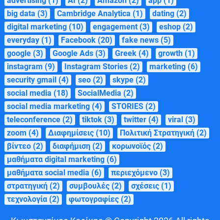
advertising
(1)
AI
(2)
Amazon
(2)
app
(1)
big data
(3)
Cambridge Analytica
(1)
dating
(2)
digital marketing
(10)
engagement
(3)
eshop
(2)
everyday
(1)
Facebook
(20)
fake news
(5)
google
(3)
Google Ads
(3)
Greek
(4)
growth
(1)
instagram
(9)
Instagram Stories
(2)
marketing
(6)
security gmail
(4)
seo
(2)
skype
(2)
social media
(18)
SocialMedia
(2)
social media marketing
(4)
STORIES
(2)
teleconference
(2)
tiktok
(3)
twitter
(4)
viral
(3)
zoom
(4)
Διαφημίσεις
(10)
Πολιτική Στρατηγική
(2)
βίντεο
(2)
διαφήμιση
(2)
κορωνοϊός
(2)
μαθήματα digital marketing
(6)
μαθήματα social media
(6)
περιεχόμενο
(3)
στρατηγική
(2)
συμβουλές
(2)
σχέσεις
(1)
τεχνολογία
(2)
φωτογραφίες
(2)