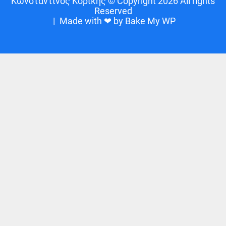
Κωνσταντίνος Κορίκης © Copyright 2026 All rights
Reserved
|
Made with ❤ by Bake My WP