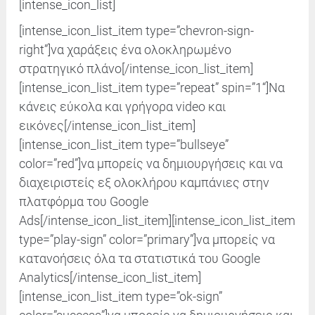
[intense_icon_list]
[intense_icon_list_item type=”chevron-sign-
right”]
να χαράξεις ένα ολοκληρωμένο
στρατηγικό πλάνο
[/intense_icon_list_item]
[intense_icon_list_item type=”repeat” spin=”
1
“]Nα
κάνεις εύκολα και γρήγορα video και
εικόνες
[/intense_icon_list_item]
[intense_icon_list_item type=”bullseye”
color=”red”]
να μπορείς να δημιουργήσεις και να
διαχειριστείς εξ ολοκλήρου καμπάνιες στην
πλατφόρμα του Google
Ads
[/intense_icon_list_item]
[intense_icon_list_item
type=”play-sign” color=”primary”]να μπορείς να
κατανοήσεις όλα τα στατιστικά του Google
Analytics
[/intense_icon_list_item]
[intense_icon_list_item type=”ok-sign”