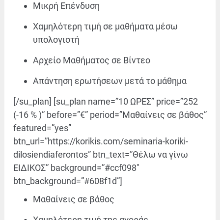
Μικρή Επένδυση
Χαμηλότερη τιμή σε μαθήματα μέσω
υπολογιστή
Αρχείο Μαθήματος σε Βίντεο
Απάντηση ερωτήσεων μετά το μάθημα
[/su_plan] [su_plan name=”10 ΩΡΕΣ” price=”252
(-16 % )” before=”€” period=”Μαθαίνεις σε βάθος”
featured=”yes”
btn_url=”https://korikis.com/seminaria-koriki-
dilosiendiaferontos” btn_text=”Θέλω να γίνω
ΕΙΔΙΚΟΣ” background=”#ccf098″
btn_background=”#608f1d”]
Μαθαίνεις σε βάθος
Χαμηλότερη τιμή της αγοράς