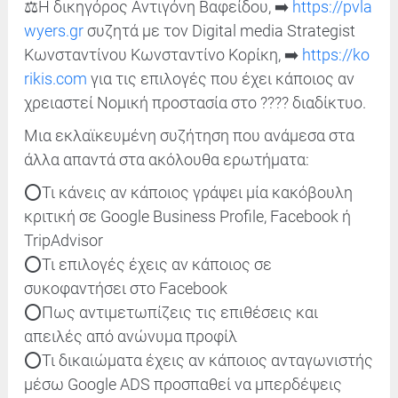
⚖️Η δικηγόρος Αντιγόνη Bαφείδου, ➡️
https://pvla
wyers.gr
συζητά με τον Digital media Strategist
Κωνσταντίνου Κωνσταντίνο Κορίκη, ➡️
https://ko
rikis.com
για τις επιλογές που έχει κάποιος αν
χρειαστεί Νομική προστασία στο ???? διαδίκτυο.
Μια εκλαϊκευμένη συζήτηση που ανάμεσα στα
άλλα απαντά στα ακόλουθα ερωτήματα:
⭕Τι κάνεις αν κάποιος γράψει μία κακόβουλη
κριτική σε Google Business Profile, Facebook ή
TripAdvisor
⭕Τι επιλογές έχεις αν κάποιος σε
συκοφαντήσει στο Facebook
⭕Πως αντιμετωπίζεις τις επιθέσεις και
απειλές από ανώνυμα προφίλ
⭕Τι δικαιώματα έχεις αν κάποιος ανταγωνιστής
μέσω Google ADS προσπαθεί να μπερδέψεις