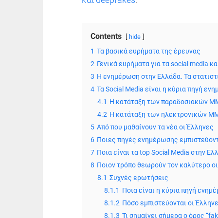
Contents
hide
1
Τα βασικά ευρήματα της έρευνας
2
Γενικά ευρήματα για τα social media 
3
Η ενημέρωση στην Ελλάδα. Τα στατιστ
4
Τα Social Media είναι η κύρια πηγή ε
4.1
Η κατάταξη των παραδοσιακών MM
4.2
Η κατάταξη των ηλεκτρονικών MM
5
Από που μαθαίνουν τα νέα οι Έλληνες
6
Ποιες πηγές ενημέρωσης εμπιστεύοντ
7
Ποια είναι τα top Social Media στην Ελ
8
Ποιον τρόπο θεωρούν τον καλύτερο οι
8.1
Συχνές ερωτήσεις
8.1.1
Ποια είναι η κύρια πηγή ενημ
8.1.2
Πόσο εμπιστεύονται οι Έλληνε
8.1.3
Τι σημαίνει σήμερα ο όρος “fak