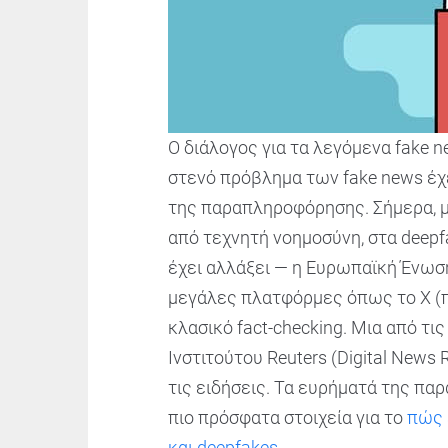
Ο διάλογος για τα λεγόμενα fake n
στενό πρόβλημα των fake news έχ
της παραπληροφόρησης. Σήμερα, μά
από τεχνητή νοημοσύνη, στα deepf
έχει αλλάξει — η Ευρωπαϊκή Ένωση 
μεγάλες πλατφόρμες όπως το X (πρ
κλασικό fact-checking. Μια από τ
Ινστιτούτου Reuters (Digital New
τις ειδήσεις. Τα ευρήματά της π
πιο πρόσφατα στοιχεία για το
πώς 
και deepfakes
.