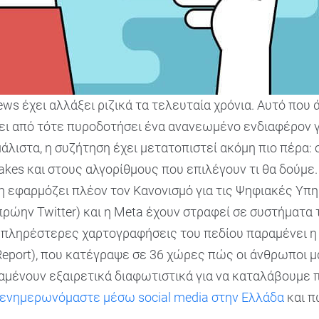
ews έχει αλλάξει ριζικά τα τελευταία χρόνια. Αυτό που ά
ει από τότε πυροδοτήσει ένα ανανεωμένο ενδιαφέρον γ
λιστα, η συζήτηση έχει μετατοπιστεί ακόμη πιο πέρα:
akes και στους αλγορίθμους που επιλέγουν τι θα δούμε.
εφαρμόζει πλέον τον Κανονισμό για τις Ψηφιακές Υπηρεσ
ώην Twitter) και η Meta έχουν στραφεί σε συστήματα 
ις πληρέστερες χαρτογραφήσεις του πεδίου παραμένει 
s Report), που κατέγραψε σε 36 χώρες πώς οι άνθρωποι 
αραμένουν εξαιρετικά διαφωτιστικά για να καταλάβουμ
ενημερωνόμαστε μέσω social media στην Ελλάδα
και 