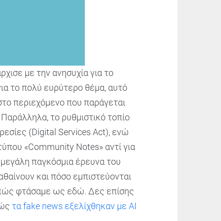
ρχισε με την ανησυχία για το
ια το πολύ ευρύτερο θέμα, αυτό
 στο περιεχόμενο που παράγεται
 Παράλληλα, το ρυθμιστικό τοπίο
ίες (Digital Services Act), ενώ
τύπου «Community Notes» αντί για
η μεγάλη παγκόσμια έρευνα του
μαθαίνουν και πόσο εμπιστεύονται
ε πώς φτάσαμε ως εδώ. Δες επίσης
πώς
τα fake news εξελίχθηκαν με AI