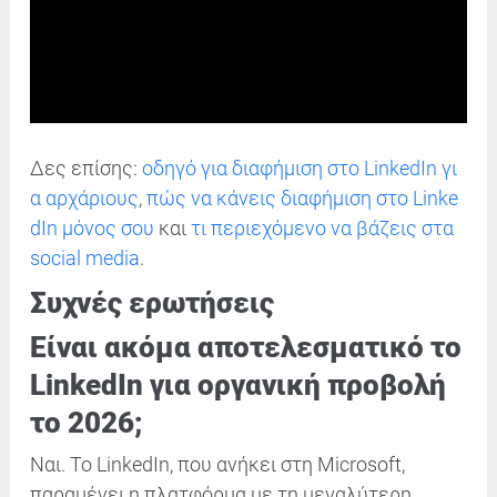
Δες επίσης:
οδηγό για διαφήμιση στο LinkedIn γι
α αρχάριους
,
πώς να κάνεις διαφήμιση στο Linke
dIn μόνος σου
και
τι περιεχόμενο να βάζεις στα
social media
.
Συχνές ερωτήσεις
Είναι ακόμα αποτελεσματικό το
LinkedIn για οργανική προβολή
το 2026;
Ναι. Το LinkedIn, που ανήκει στη Microsoft,
παραμένει η πλατφόρμα με τη μεγαλύτερη