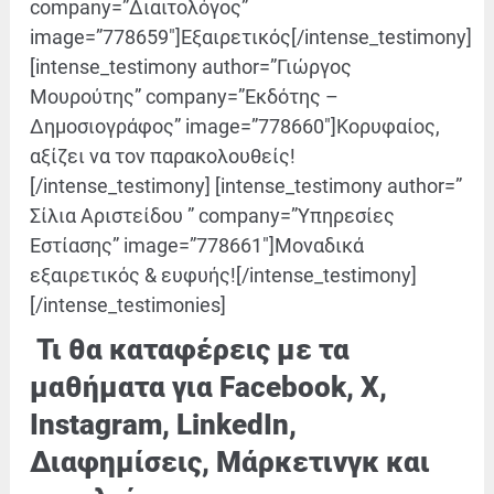
company=”Διαιτολόγος”
image=”778659″]Εξαιρετικός[/intense_testimony]
[intense_testimony author=”Γιώργος
Μουρούτης” company=”Εκδότης –
Δημοσιογράφος” image=”778660″]Κορυφαίος,
αξίζει να τον παρακολουθείς!
[/intense_testimony] [intense_testimony author=”
Σίλια Αριστείδου ” company=”Υπηρεσίες
Εστίασης” image=”778661″]Μοναδικά
εξαιρετικός & ευφυής![/intense_testimony]
[/intense_testimonies]
Τι θα καταφέρεις με τα
μαθήματα
για Facebook, X,
Instagram, LinkedIn,
Διαφημίσεις, Mάρκετινγκ και