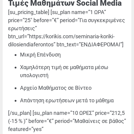
Τιμές Μαθημάτων Social Media
[su_pricing_table] [su_plan name=”1 ΩΡΑ”
price=”25″ before=”€” period=”Για συγκεκριμένες
ερωτήσεις”
btn_url=”https://korikis.com/seminaria-koriki-
dilosiendiaferontos” btn_text=”ΕΝΔΙΑΦΕΡΟΜΑΙ”]
Μικρή Επένδυση
Χαμηλότερη τιμή σε μαθήματα μέσω
υπολογιστή
Αρχείο Μαθήματος σε Βίντεο
Απάντηση ερωτήσεων μετά το μάθημα
[/su_plan] [su_plan name=”10 ΩΡΕΣ” price=”212,5
(-15 % )” before=”€” period=”Μαθαίνεις σε βάθος”
featured=”yes”