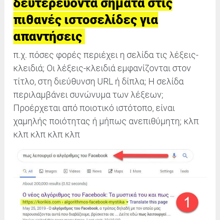
δευτερεύοντα σήματα στις
πιθανές ιστοσελίδες για
απαντήσεις
π.χ. πόσες φορές περιέχει η σελίδα τις λέξεις-
κλειδιά; Οι λέξεις-κλειδιά εμφανίζονται στον
τίτλο, στη διεύθυνση URL ή δίπλα; Η σελίδα
περιλαμβάνει συνώνυμα των λέξεων;
Προέρχεται από ποιοτικό ιστότοπο, είναι
χαμηλής ποιότητας ή μήπως ανεπιθύμητη; κλπ
κλπ κλπ κλπ κλπ